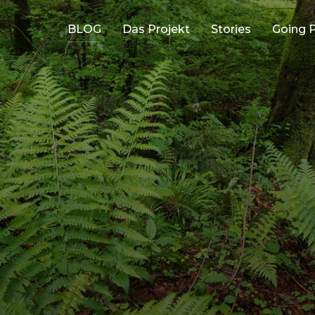
BLOG
Das Projekt
Stories
Going P