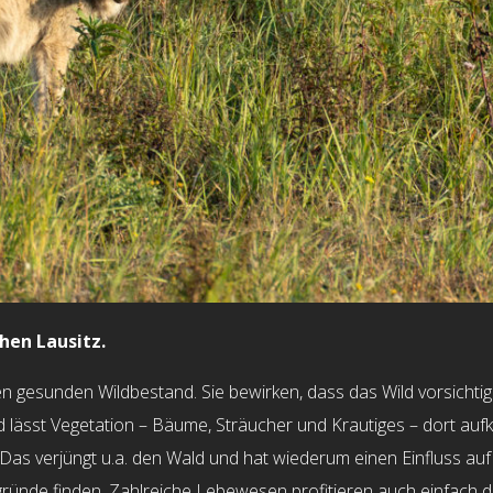
hen Lausitz.
n gesunden Wildbestand. Sie bewirken, dass das Wild vorsichti
d lässt Vegetation – Bäume, Sträucher und Krautiges – dort a
Das verjüngt u.a. den Wald und hat wiederum einen Einfluss auf v
nde finden. Zahlreiche Lebewesen profitieren auch einfach d