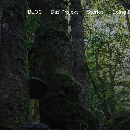
BLOG
Das Projekt
Stories
Going P